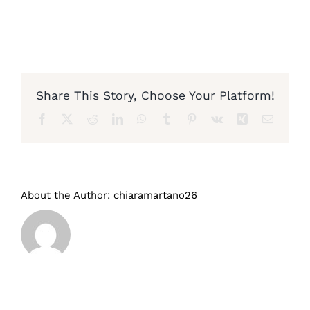
Diventa nostro partner
Share This Story, Choose Your Platform!
Facebook
X
Reddit
LinkedIn
WhatsApp
Tumblr
Pinterest
Vk
Xing
Email
About the Author:
chiaramartano26