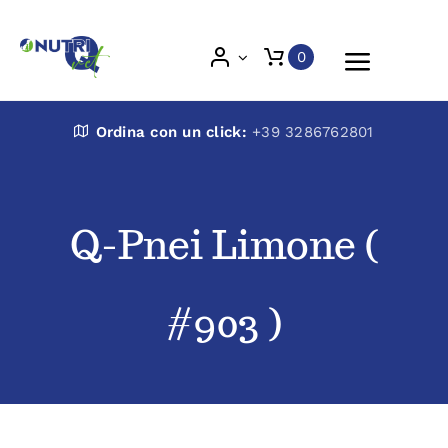
Skip
to
0
Toggle
content
Naviga
Nutri Q Vet
Ordina con un click:
+39 3286762801
Chi siamo
Q-Pnei Limone (
Prodotti
#903 )
Blog
Veterinari