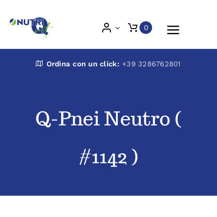
Skip
to
0
Toggle
content
Naviga
Nutri Q Vet
Ordina con un click:
+39 3286762801
Chi siamo
Q-Pnei Neutro (
Prodotti
#1142 )
Blog
Veterinari