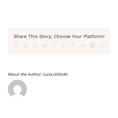
Diventa nostro partner
Share This Story, Choose Your Platform!
Facebook
X
Reddit
LinkedIn
WhatsApp
Tumblr
Pinterest
Vk
Xing
Email
About the Author:
lucia.chillotti