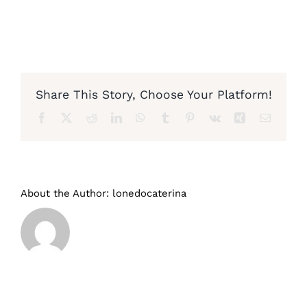
Diventa nostro partner
Share This Story, Choose Your Platform!
Facebook
X
Reddit
LinkedIn
WhatsApp
Tumblr
Pinterest
Vk
Xing
Email
About the Author:
lonedocaterina