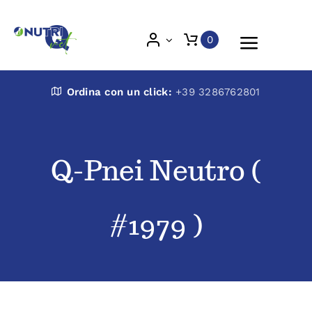
Skip
to
0
Toggle
content
Naviga
Nutri Q Vet
Ordina con un click:
+39 3286762801
Chi siamo
Q-Pnei Neutro (
Prodotti
#1979 )
Blog
Veterinari