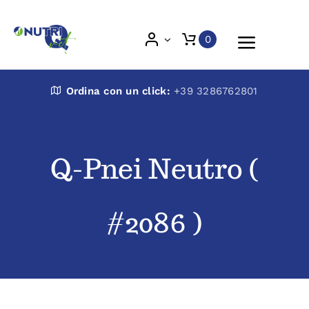
Skip
to
0
Toggle
content
Naviga
Nutri Q Vet
Ordina con un click:
+39 3286762801
Chi siamo
Q-Pnei Neutro (
Prodotti
#2086 )
Blog
Veterinari