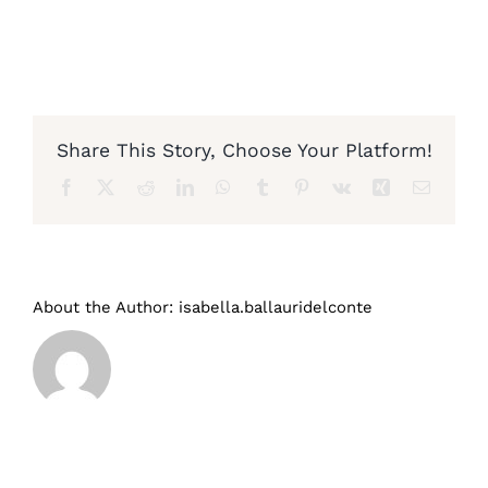
Diventa nostro partner
Share This Story, Choose Your Platform!
Facebook
X
Reddit
LinkedIn
WhatsApp
Tumblr
Pinterest
Vk
Xing
Email
About the Author:
isabella.ballauridelconte