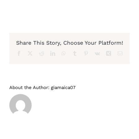
Diventa nostro partner
Share This Story, Choose Your Platform!
Facebook
X
Reddit
LinkedIn
WhatsApp
Tumblr
Pinterest
Vk
Xing
Email
About the Author:
giamaica07