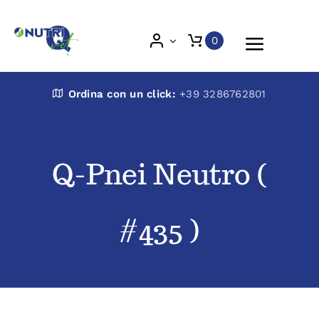
Skip
to
0
Toggle
content
Naviga
Nutri Q Vet
Ordina con un click:
+39 3286762801
Chi siamo
Q-Pnei Neutro (
Prodotti
#435 )
Blog
Veterinari