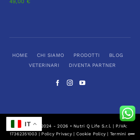
49,00
€
HOME
CHI SIAMO
PRODOTTI
BLOG
VETERINARI
DIVENTA PARTNER
IT
© Copyright 2024 - 2026 • Nutri Q Life S.r.l. | P.IVA:
17362351003 |
Policy Privacy
|
Cookie Policy
|
Termini e